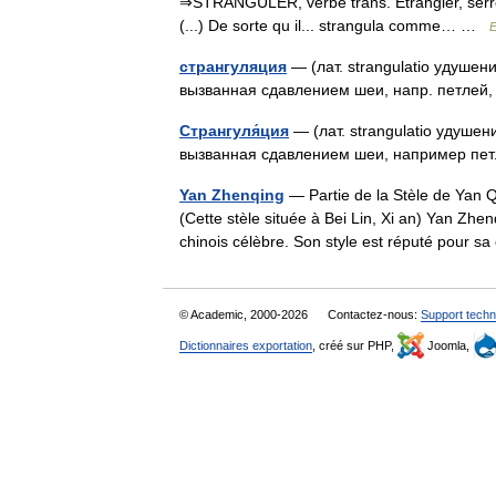
⇒STRANGULER, verbe trans. Étrangler, serre
(...) De sorte qu il... strangula comme… …
E
странгуляция
— (лат. strangulatio удушен
вызванная сдавлением шеи, напр. петле
Странгуля́ция
— (лат. strangulatio удушен
вызванная сдавлением шеи, например пе
Yan Zhenqing
— Partie de la Stèle de Yan 
(Cette stèle située à Bei Lin, Xi an) Yan Zh
chinois célèbre. Son style est réputé pour s
© Academic, 2000-2026
Contactez-nous:
Support techn
Dictionnaires exportation
, créé sur PHP,
Joomla,