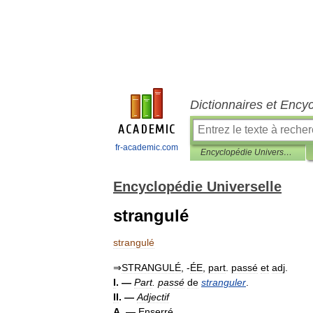
Dictionnaires et Ency
fr-academic.com
Encyclopédie Universelle
Encyclopédie Universelle
strangulé
strangulé
⇒
STRANGULÉ
, -
ÉE
,
part
.
passé
et
adj
.
I
. —
Part
.
passé
de
stranguler
.
II
. —
Adjectif
A
. —
Enserré
.