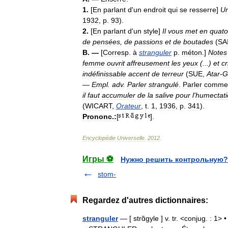
1
.
[
En
parlant
d
'
un
endroit
qui
se
resserre
]
U
1932
,
p
.
93
).
2
.
[
En
parlant
d
'
un
style
]
Il
vous
met
en
quato
de
pensées
,
de
passions
et
de
boutades
(
SA
B
. —
[
Corresp
.
à
stranguler
p
.
méton
.]
Notes
femme
ouvrit
affreusement
les
yeux
(...)
et
cr
indéfinissable
accent
de
terreur
(
SUE
,
Atar
-
G
—
Empl
.
adv
.
Parler
strangulé
.
Parler
comme
il
faut
accumuler
de
la
salive
pour
l
'
humectati
(
WICART
,
Orateur
,
t
.
1
,
1936
,
p
.
341
).
Prononc
.
:
[
].
Encyclopédie
Universelle
.
2012
.
Игры ⚽
Нужно решить контрольную?
stom-
Regardez d'autres dictionnaires:
stranguler
— [ strɑ̃gyle ] v. tr. <conjug. : 1> 