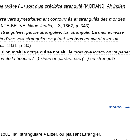
ne
rivière
(...)
sort
d
'
un
précipice
strangulé
(
MORAND
,
Air
indien
,
rze
vers
symétriquement
contournés
et
strangulés
des
mondes
INTE
-
BEUVE
,
Nouv
.
lundis
,
t
.
3
,
1862
,
p
.
343
).
strangulées
;
parole
strangulée
;
ton
strangulé
.
La
malheureuse
ia
d
'
une
voix
strangulée
en
jetant
ses
bras
en
avant
avec
un
ull
,
1831
,
p
.
30
).
si
on
avait
la
gorge
qui
se
nouait
.
Je
crois
que
lorsqu
'
on
va
parler
,
on
de
la
bouche
(...)
sinon
on
parlera
sec
(...)
ou
strangulé
stretto
• 1801; lat. strangulare ♦ Littér. ou plaisant Étrangler.