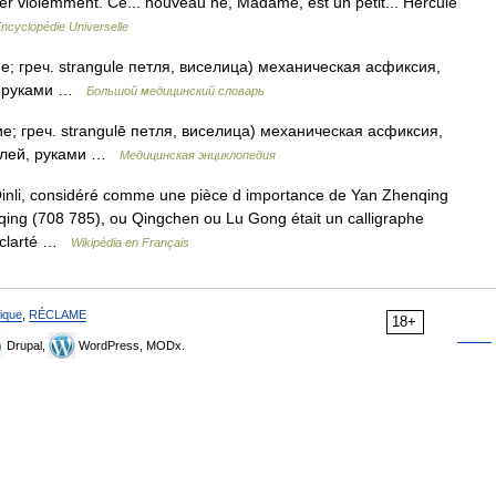
r violemment. Ce... nouveau né, Madame, est un petit... Hercule
ncyclopédie Universelle
ие; греч. strangule петля, виселица) механическая асфиксия,
й, руками …
Большой медицинский словарь
ие; греч. strangulē петля, виселица) механическая асфиксия,
тлей, руками …
Медицинская энциклопедия
Qinli, considéré comme une pièce d importance de Yan Zhenqing
enqing (708 785), ou Qingchen ou Lu Gong était un calligraphe
a clarté …
Wikipédia en Français
ique
,
RÉCLAME
18+
Drupal,
WordPress, MODx.